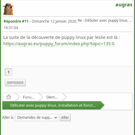
augras
Re : Débuter avec puppy linux, installation et fonctionnement général
Répondre #11
–
Dimanche 12 Janvier 2020,
16:31:34
La suite de la découverte de puppy linux par leslie est là :
https://augras.eu/puppy_forum/index.php?topic=135.0
.
1
IMPRIMER
Accueil
Forum Francophone de Puppy/Toutou Linux
Demandes de support
Débuter avec puppy linux, installation et fonctionnement général
Aller à: