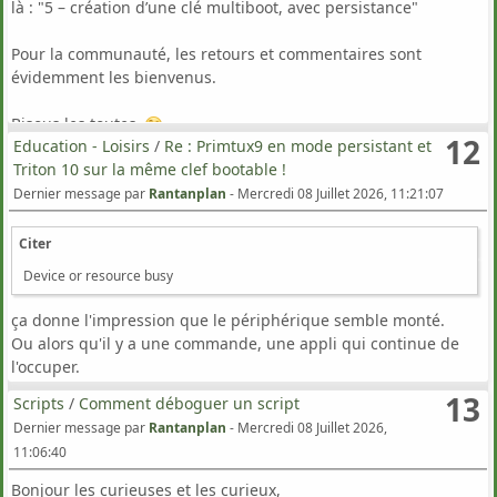
là : "5 – création d’une clé multiboot, avec persistance"
Pour la communauté, les retours et commentaires sont
évidemment les bienvenus.
Bisous les toutes,
12
Education - Loisirs
/
Re : Primtux9 en mode persistant et
Virile poignée de pogne les tous.
Triton 10 sur la même clef bootable !
Amitiés.
Dernier message par
Rantanplan
-
Mercredi 08 Juillet 2026, 11:21:07
Citer
Device or resource busy
ça donne l'impression que le périphérique semble monté.
Ou alors qu'il y a une commande, une appli qui continue de
l'occuper.
13
Scripts
/
Comment déboguer un script
Dernier message par
Rantanplan
-
Mercredi 08 Juillet 2026,
11:06:40
Bonjour les curieuses et les curieux,