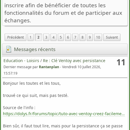
inscrire afin de bénéficier de toutes les
fonctionnalités du forum et de participer aux
échanges.
Précédent
1
2
3
4
5
6
7
8
9
10
Suivant
Messages récents
11
Education - Loisirs
/
Re : Clé Ventoy avec persistance
Dernier message par
Rantanplan
-
Vendredi 10 Juillet 2026,
15:57:19
Bonjour les toutes et les tous,
trouvé ce qui suit, mais pas testé.
Source de l'info :
https://dolys.fr/forums/topic/tuto-avec-ventoy-creez-facilement-une-cle-usb-gerant-la-persistance/
Bien sûr, il faut tout lire, mais pour la persistance ça se passe