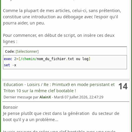
Comme la plupart de mes articles, celui-ci, sans prétention,
constitue une introduction au débogage avec l'espoir qu'il
pourra aider, un peu.
Pour commencer, en début de script, on insère ces deux
lignes :
Code:
[Sélectionner]
exec
2
>[
/chemin/
nom_du_fichier
.
txt ou log
]
set
-
x
et à la fin de la partie à déboguer ou du script, on ajoutera :
14
Education - Loisirs
/
Re : Primtux9 en mode persistant et
Triton 10 sur la même clef bootable !
Code:
[Sélectionner]
Dernier message par
AlainX
-
Mardi 07 Juillet 2026, 22:47:29
set
+
x
Bonsoir
Je pense plutôt que c’est dans la génération du secteur de
boot qu’il y a un problème...
C'est le minimum.
Lorsque l'exécution du script s'achève, il reste à ouvrir
Je vais essayer de créer une clef bootable avec une seule