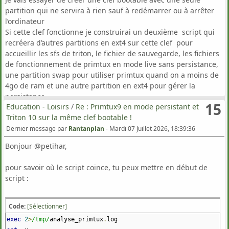
[/chemin/nom_du_fichier.txt ou log] et à l'analyser pour
partition qui ne servira à rien sauf à redémarrer ou à arrêter
modifier le programme afin qu'il fonctionnât comme il faut.
l’ordinateur
Si cette clef fonctionne je construirai un deuxième script qui
Cependant, vous aurez probablement envie de vous donner
recréera d’autres partitions en ext4 sur cette clef pour
les moyens d'affiner le débogage.
accueillir les sfs de triton, le fichier de sauvegarde, les fichiers
de fonctionnement de primtux en mode live sans persistance,
Par exemple, vous aurez peut-être envie de connaître si une
une partition swap pour utiliser primtux quand on a moins de
variable n'est pas définie.
4go de ram et une autre partition en ext4 pour gérer la
Dans ce cas, à la suite du shebang, ajoutez -u, comme ceci :
persistance.
15
Education - Loisirs
/
Re : Primtux9 en mode persistant et
@petihar
Code:
[Sélectionner]
Triton 10 sur la même clef bootable !
Est ce que ton pc est capable de booter en mode legacy ?
#! /bin/bash -u
https://share.gemini.google/SedJnhWRNn85
Dernier message par
Rantanplan
-
Mardi 07 Juillet 2026, 18:39:36
Bonjour @petihar,
Attention gemini ne donne pas toujours des réponses exactes
ou, il est possible de l'insérer au début du script :
et si tu as des doutes reste en uefi...
pour savoir où le script coince, tu peux mettre en début de
Code:
[Sélectionner]
script :
set
-
u
set
-
o nounset
Code:
[Sélectionner]
exec
2
>
/tmp/
analyse_primtux
.
log
Pour vérifier les erreurs logiques du script, de la même