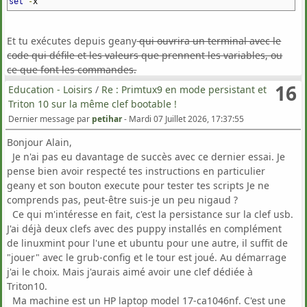
set
-
x
manière que ci-dessus, on pourra ajouter à la suite du
shebang :
Et tu exécutes depuis geany
qui ouvrira un terminal avec le
Code:
[Sélectionner]
code qui défile et les valeurs que prennent les variables, ou
#! /bin/bash -x
ce que font les commandes.
Il reste à ouvrir /tmp/analyse_primtux.log et l'analyser
le
16
Education - Loisirs
/
Re : Primtux9 en mode persistant et
terminal de contrôle
pour tenter de voir ce qui ne va pas.
ou, insérer au début du script :
Triton 10 sur la même clef bootable !
Dernier message par
petihar
-
Mardi 07 Juillet 2026, 17:37:55
Code:
[Sélectionner]
Une piste, peut-être : il semblerait que des répertoires ne
soient pas créés comme il le faudrait. Pourquoi ?
set
-
x
Bonjour Alain,
set
-
o xtrace
Je n'ai pas eu davantage de succès avec ce dernier essai. Je
Amuse toi bien.
pense bien avoir respecté tes instructions en particulier
geany et son bouton execute pour tester tes scripts Je ne
Lors du débogage, chaque ligne de la sortie est précédé d'un
comprends pas, peut-être suis-je un peu nigaud ?
signe +.
Ce qui m'intéresse en fait, c'est la persistance sur la clef usb.
Ceci peut être modifié au début du script en définissant la
J'ai déjà deux clefs avec des puppy installés en complément
variable PS4 de cette manière, par exemple :
de linuxmint pour l'une et ubuntu pour une autre, il suffit de
"jouer" avec le grub-config et le tour est joué. Au démarrage
Code:
[Sélectionner]
j'ai le choix. Mais j'aurais aimé avoir une clef dédiée à
PS4
=
" ==> "
Triton10.
Ma machine est un HP laptop model 17-ca1046nf. C'est une