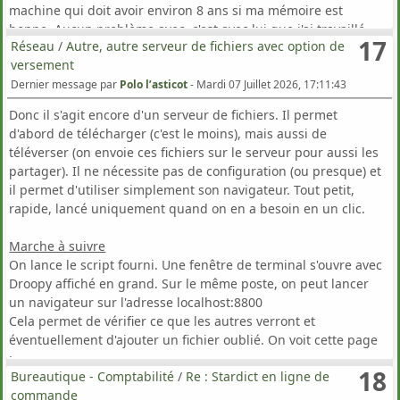
machine qui doit avoir environ 8 ans si ma mémoire est
Il est également possible d'orienter la sortie vers un
bonne. Aucun problème avec, c'est avec lui que j'ai travaillé
descripteur de fichier, par exemple 6, toujours en début de
17
Réseau
/
Autre, autre serveur de fichiers avec option de
sur Triton 9 et puis le 10.
script.
versement
Ne te casse pas la tête pour moi, pas de quoi gâcher tes
Compte tenu de ce qui précède, on pourrait lire en début de
vacances sans doute bien méritées
. Bien cordialement
Dernier message par
Polo l’asticot
-
Mardi 07 Juillet 2026, 17:11:43
script :
petihar
Donc il s'agit encore d'un serveur de fichiers. Il permet
Code:
[Sélectionner]
d'abord de télécharger (c'est le moins), mais aussi de
P.S. J'ai découvert ces derniers jours la distribution MiniOS
#! /bin/bash
téléverser (on envoie ces fichiers sur le serveur pour aussi les
(version standard) que je trouve absolument superbe, simple,
partager). Il ne nécessite pas de configuration (ou presque) et
efficace, jolie... bref un coup de cœur. J'aurais aimé quelque
exec
6
>
[
/chemin/
nom_du_fichier
.
txt ou log
]
il permet d'utiliser simplement son navigateur. Tout petit,
chose de semblable pour Triton10 !
PS4
=
' ==> '
rapide, lancé uniquement quand on en a besoin en un clic.
Je me suis aussi rendu compte que de nombreux linux à
BASH_XTRACEFD
=
"6"
vocation éducative étaient sur le "marché".... alors envisager
set
-
x
Marche à suivre
un Triton-école comme cela avait été évoqué serait un peu
set
-
u
On lance le script fourni. Une fenêtre de terminal s'ouvre avec
prétentieux
set
-
o xtrace
Droopy affiché en grand. Sur le même poste, on peut lancer
set
-
o nounset
un navigateur sur l'adresse localhost:8800
Cela permet de vérifier ce que les autres verront et
éventuellement d'ajouter un fichier oublié. On voit cette page
Pour afficher l'état de sortie tuyau (ou pipe en pas français),
:
on peut encore ajouter une nouvelle ligne.
18
Bureautique - Comptabilité
/
Re : Stardict en ligne de
Par exemple, celle-ci :
commande