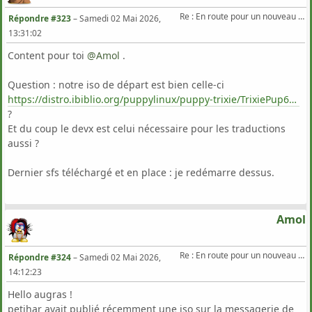
Re : En route pour un nouveau Triton .
Répondre #323
–
Samedi 02 Mai 2026,
13:31:02
Content pour toi
@Amol
‍ .
Question : notre iso de départ est bien celle-ci
https://distro.ibiblio.org/puppylinux/puppy-trixie/TrixiePup64/11.2/legacy
?
Et du coup le devx est celui nécessaire pour les traductions
aussi ?
Dernier sfs téléchargé et en place : je redémarre dessus.
Amol
Re : En route pour un nouveau Triton .
Répondre #324
–
Samedi 02 Mai 2026,
14:12:23
Hello augras !
petihar avait publié récemment une iso sur la messagerie de