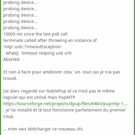
probing device...
probing device...
probing device...
probing device...
probing device...
10003 ms since the last poll call
terminate called after throwing an instance of
'mtp::usb::TimeoutException'
what(): timeout reaping usb urb
Aborted
Et rien à faire pour améliorer cela : en tout cas je n'ai pas
trouvé.
J'ai donc regardé sur NoblePup et ce n'est pas le même
logiciel qui est utilisé mais PupMTP
https://sourceforge.net/projects/dpup/files/64bit/pupmtp-1.0-x86_64.pet/
: je l'ai installé et là tout fonctionne parfaitement du premier
coup.
… m'en vais télécharger ce nouveau sfs.