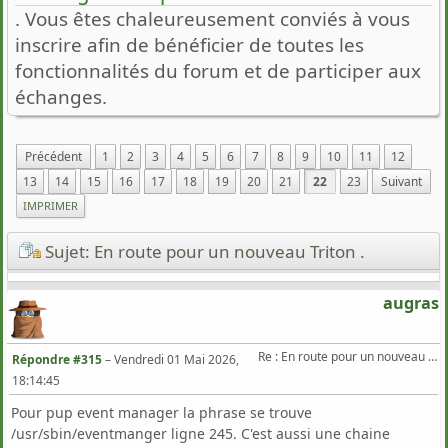
. Vous êtes chaleureusement conviés à vous
inscrire afin de bénéficier de toutes les
fonctionnalités du forum et de participer aux
échanges.
Précédent
1
2
3
4
5
6
7
8
9
10
11
12
13
14
15
16
17
18
19
20
21
22
23
Suivant
IMPRIMER
Sujet: En route pour un nouveau Triton .
augras
Re : En route pour un nouveau Triton .
Répondre #315
–
Vendredi 01 Mai 2026,
18:14:45
Pour pup event manager la phrase se trouve
/usr/sbin/eventmanger ligne 245. C'est aussi une chaine