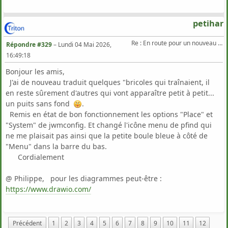
petihar
Re : En route pour un nouveau Triton .
Répondre #329
–
Lundi 04 Mai 2026,
16:49:18
Bonjour les amis,
J'ai de nouveau traduit quelques "bricoles qui traînaient, il
en reste sûrement d'autres qui vont apparaître petit à petit...
un puits sans fond
.
Remis en état de bon fonctionnement les options "Place" et
"System" de jwmconfig. Et changé l'icône menu de pfind qui
ne me plaisait pas ainsi que la petite boule bleue à côté de
"Menu" dans la barre du bas.
Cordialement
@ Philippe, pour les diagrammes peut-être :
https://www.drawio.com/
Précédent
1
2
3
4
5
6
7
8
9
10
11
12