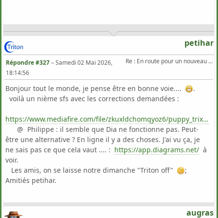
petihar
Re : En route pour un nouveau Triton .
Répondre #327
–
Samedi 02 Mai 2026,
18:14:56
Bonjour tout le monde, je pense être en bonne voie....
.
voilà un nième sfs avec les corrections demandées :
https://www.mediafire.com/file/zkuxldchomqyoz6/puppy_trixiepup64_11.2.sfs/file
@ Philippe : il semble que Dia ne fonctionne pas. Peut-
être une alternative ? En ligne il y a des choses. J'ai vu ça, je
ne sais pas ce que cela vaut .... :
https://app.diagrams.net/
à
voir.
Les amis, on se laisse notre dimanche "Triton off"
;
Amitiés petihar.
augras