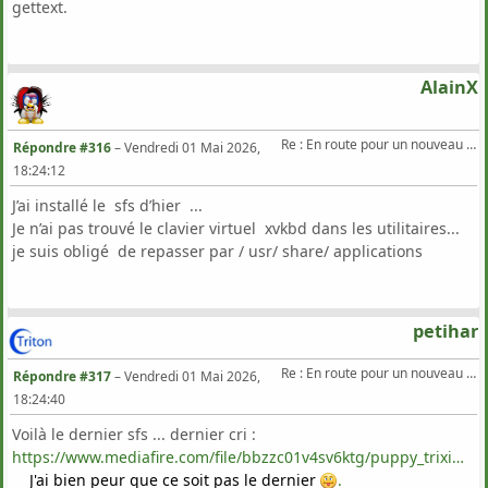
gettext.
AlainX
Re : En route pour un nouveau Triton .
Répondre #316
–
Vendredi 01 Mai 2026,
18:24:12
J’ai installé le sfs d’hier ...
Je n’ai pas trouvé le clavier virtuel xvkbd dans les utilitaires...
je suis obligé de repasser par / usr/ share/ applications
petihar
Re : En route pour un nouveau Triton .
Répondre #317
–
Vendredi 01 Mai 2026,
18:24:40
Voilà le dernier sfs ... dernier cri :
https://www.mediafire.com/file/bbzzc01v4sv6ktg/puppy_trixiepup64_11.2.sfs/file
J'ai bien peur que ce soit pas le dernier
.