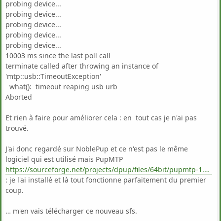
probing device...
probing device...
probing device...
probing device...
probing device...
10003 ms since the last poll call
terminate called after throwing an instance of
'mtp::usb::TimeoutException'
what(): timeout reaping usb urb
Aborted
Et rien à faire pour améliorer cela : en tout cas je n'ai pas
trouvé.
J'ai donc regardé sur NoblePup et ce n'est pas le même
logiciel qui est utilisé mais PupMTP
https://sourceforge.net/projects/dpup/files/64bit/pupmtp-1.0-x86_64.pet/
: je l'ai installé et là tout fonctionne parfaitement du premier
coup.
… m'en vais télécharger ce nouveau sfs.