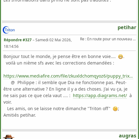
petihar
Re : En route pour un nouveau Triton .
Répondre #327
–
Samedi 02 Mai 2026,
18:14:56
Bonjour tout le monde, je pense être en bonne voie....
.
voilà un nième sfs avec les corrections demandées :
https://www.mediafire.com/file/zkuxldchomqyoz6/puppy_trixiepup64_11.2.sfs/file
@ Philippe : il semble que Dia ne fonctionne pas. Peut-
être une alternative ? En ligne il y a des choses. J'ai vu ça, je
ne sais pas ce que cela vaut .... :
https://app.diagrams.net/
à
voir.
Les amis, on se laisse notre dimanche "Triton off"
;
Amitiés petihar.
augras