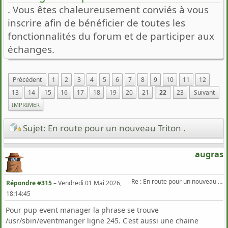
. Vous êtes chaleureusement conviés à vous
inscrire afin de bénéficier de toutes les
fonctionnalités du forum et de participer aux
échanges.
Précédent
1
2
3
4
5
6
7
8
9
10
11
12
13
14
15
16
17
18
19
20
21
22
23
Suivant
IMPRIMER
Sujet: En route pour un nouveau Triton .
augras
Re : En route pour un nouveau Triton .
Répondre #315
–
Vendredi 01 Mai 2026,
18:14:45
Pour pup event manager la phrase se trouve
/usr/sbin/eventmanger ligne 245. C'est aussi une chaine