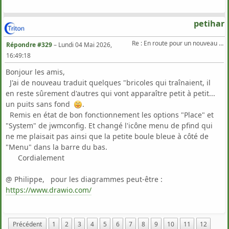
petihar
Re : En route pour un nouveau Triton .
Répondre #329
–
Lundi 04 Mai 2026,
16:49:18
Bonjour les amis,
J'ai de nouveau traduit quelques "bricoles qui traînaient, il
en reste sûrement d'autres qui vont apparaître petit à petit...
un puits sans fond
.
Remis en état de bon fonctionnement les options "Place" et
"System" de jwmconfig. Et changé l'icône menu de pfind qui
ne me plaisait pas ainsi que la petite boule bleue à côté de
"Menu" dans la barre du bas.
Cordialement
@ Philippe, pour les diagrammes peut-être :
https://www.drawio.com/
Précédent
1
2
3
4
5
6
7
8
9
10
11
12