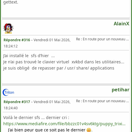
gettext.
AlainX
Re : En route pour un nouveau Triton .
Répondre #316
–
Vendredi 01 Mai 2026,
18:24:12
J’ai installé le sfs d’hier ...
Je n’ai pas trouvé le clavier virtuel xvkbd dans les utilitaires...
je suis obligé de repasser par / usr/ share/ applications
petihar
Re : En route pour un nouveau Triton .
Répondre #317
–
Vendredi 01 Mai 2026,
18:24:40
Voilà le dernier sfs ... dernier cri :
https://www.mediafire.com/file/bbzzc01v4sv6ktg/puppy_trixiepup64_11.2.sfs/file
J'ai bien peur que ce soit pas le dernier
.