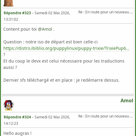
Re : En route pour un nouveau Triton .
Répondre #323
–
Samedi 02 Mai 2026,
13:31:02
Content pour toi
@Amol
‍ .
Question : notre iso de départ est bien celle-ci
https://distro.ibiblio.org/puppylinux/puppy-trixie/TrixiePup64/11.2/legacy
?
Et du coup le devx est celui nécessaire pour les traductions
aussi ?
Dernier sfs téléchargé et en place : je redémarre dessus.
Amol
Re : En route pour un nouveau Triton .
Répondre #324
–
Samedi 02 Mai 2026,
14:12:23
Hello augras !