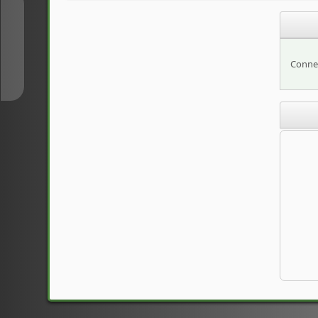
↑
↓
Connec