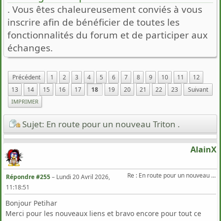
. Vous êtes chaleureusement conviés à vous
inscrire afin de bénéficier de toutes les
fonctionnalités du forum et de participer aux
échanges.
Précédent
1
2
3
4
5
6
7
8
9
10
11
12
13
14
15
16
17
18
19
20
21
22
23
Suivant
IMPRIMER
Sujet: En route pour un nouveau Triton .
AlainX
Re : En route pour un nouveau Triton .
Répondre #255
–
Lundi 20 Avril 2026,
11:18:51
Bonjour Petihar
Merci pour les nouveaux liens et bravo encore pour tout ce