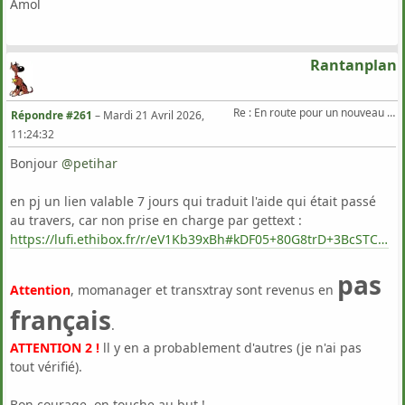
Amol
Rantanplan
Re : En route pour un nouveau Triton .
Répondre #261
–
Mardi 21 Avril 2026,
11:24:32
Bonjour
@petihar
‍
en pj un lien valable 7 jours qui traduit l'aide qui était passé
au travers, car non prise en charge par gettext :
https://lufi.ethibox.fr/r/eV1Kb39xBh#kDF05+80G8trD+3BcSTC4VasdZZCrxZRcYmXsruosVA=
pas
Attention
, momanager et transxtray sont revenus en
français
.
ATTENTION 2 !
ll y en a probablement d'autres (je n'ai pas
tout vérifié).
Bon courage, on touche au but !