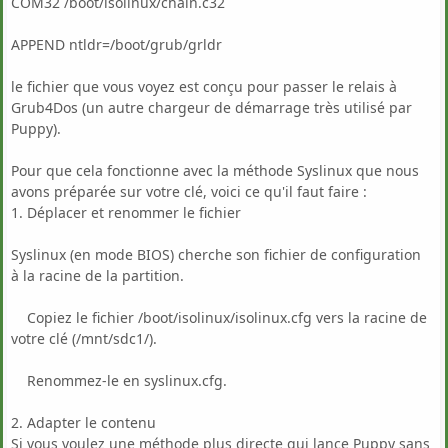
COM32 /boot/isolinux/chain.c32
APPEND ntldr=/boot/grub/grldr
le fichier que vous voyez est conçu pour passer le relais à
Grub4Dos (un autre chargeur de démarrage très utilisé par
Puppy).
Pour que cela fonctionne avec la méthode Syslinux que nous
avons préparée sur votre clé, voici ce qu'il faut faire :
1. Déplacer et renommer le fichier
Syslinux (en mode BIOS) cherche son fichier de configuration
à la racine de la partition.
Copiez le fichier /boot/isolinux/isolinux.cfg vers la racine de
votre clé (/mnt/sdc1/).
Renommez-le en syslinux.cfg.
2. Adapter le contenu
Si vous voulez une méthode plus directe qui lance Puppy sans