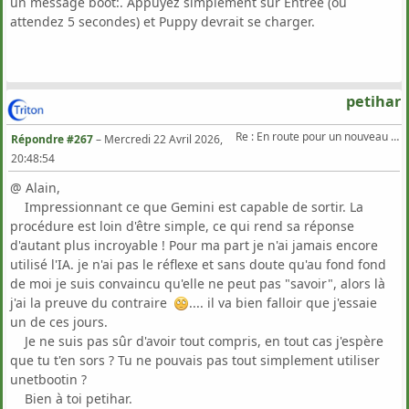
un message boot:. Appuyez simplement sur Entrée (ou
attendez 5 secondes) et Puppy devrait se charger.
petihar
Re : En route pour un nouveau Triton .
Répondre #267
–
Mercredi 22 Avril 2026,
20:48:54
@ Alain,
Impressionnant ce que Gemini est capable de sortir. La
procédure est loin d'être simple, ce qui rend sa réponse
d'autant plus incroyable ! Pour ma part je n'ai jamais encore
utilisé l'IA. je n'ai pas le réflexe et sans doute qu'au fond fond
de moi je suis convaincu qu'elle ne peut pas "savoir", alors là
j'ai la preuve du contraire
.... il va bien falloir que j'essaie
un de ces jours.
Je ne suis pas sûr d'avoir tout compris, en tout cas j'espère
que tu t'en sors ? Tu ne pouvais pas tout simplement utiliser
unetbootin ?
Bien à toi petihar.