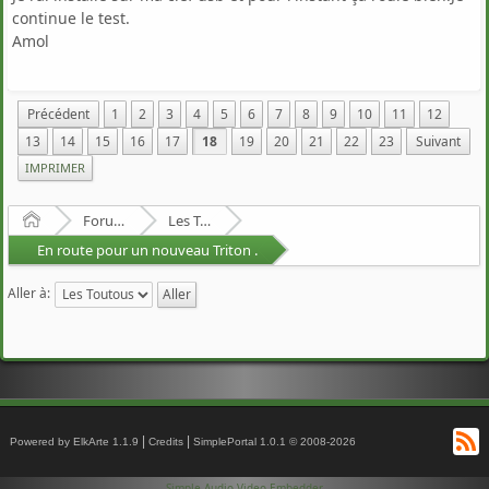
continue le test.
Amol
Précédent
1
2
3
4
5
6
7
8
9
10
11
12
13
14
15
16
17
18
19
20
21
22
23
Suivant
IMPRIMER
Accueil
Forum Francophone de Puppy/Toutou Linux
Les Toutous
En route pour un nouveau Triton .
Aller à:
Fl
|
|
Powered by ElkArte 1.1.9
Credits
SimplePortal 1.0.1 © 2008-2026
RS
Simple Audio Video Embedder