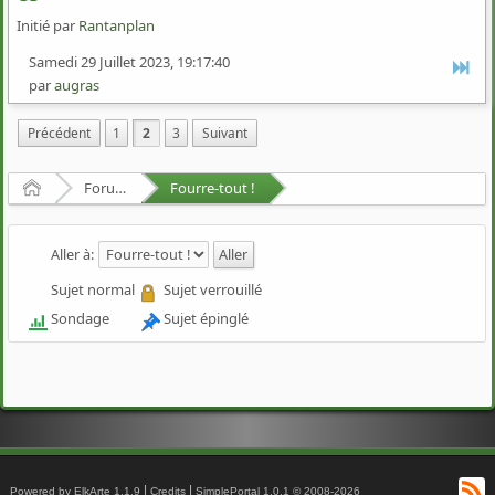
Initié par
Rantanplan
Samedi 29 Juillet 2023, 19:17:40
par
augras
Précédent
1
2
3
Suivant
Accueil
Forum Francophone de Puppy/Toutou Linux
Fourre-tout !
Aller à:
Sujet normal
Sujet verrouillé
Sondage
Sujet épinglé
Fl
|
|
Powered by ElkArte 1.1.9
Credits
SimplePortal 1.0.1 © 2008-2026