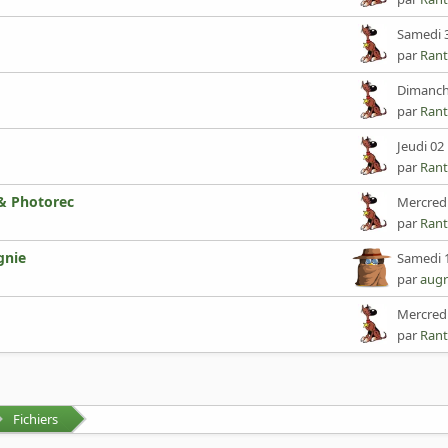
Samedi 3
par
Rant
Dimanche
par
Rant
Jeudi 02
par
Rant
 & Photorec
Mercredi
par
Rant
gnie
Samedi 1
par
augr
Mercredi
par
Rant
Fichiers