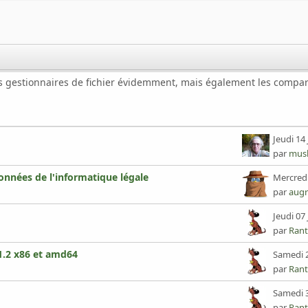
 les gestionnaires de fichier évidemment, mais également les compa
Jeudi 14 
par
mus
données de l'informatique légale
Mercredi 
par
augr
Jeudi 07 
par
Rant
.2 x86 et amd64
Samedi 2
par
Rant
Samedi 3
par
Rant