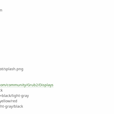
rm
ot/splash.png
.com/community/Grub2/Displays
ck
black/light-gray
yellow/red
ht-gray/black