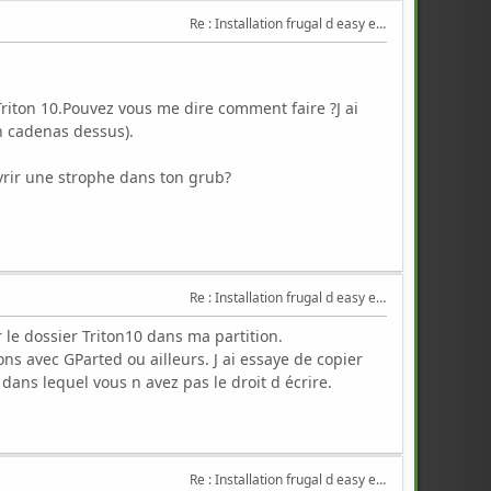
Re : Installation frugal d easy et triton
 Triton 10.Pouvez vous me dire comment faire ?J ai
un cadenas dessus).
vrir une strophe dans ton grub?
Re : Installation frugal d easy et triton
r le dossier Triton10 dans ma partition.
ions avec GParted ou ailleurs. J ai essaye de copier
ans lequel vous n avez pas le droit d écrire.
Re : Installation frugal d easy et triton