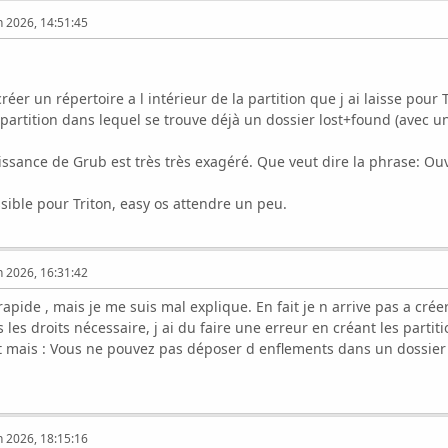
n 2026, 14:51:45
réer un répertoire a l intérieur de la partition que j ai laisse pour
 partition dans lequel se trouve déjà un dossier lost+found (avec 
issance de Grub est très très exagéré. Que veut dire la phrase: Ou
ossible pour Triton, easy os attendre un peu.
n 2026, 16:31:42
apide , mais je me suis mal explique. En fait je n arrive pas a crée
 les droits nécessaire, j ai du faire une erreur en créant les partit
t mais : Vous ne pouvez pas déposer d enflements dans un dossier d
n 2026, 18:15:16