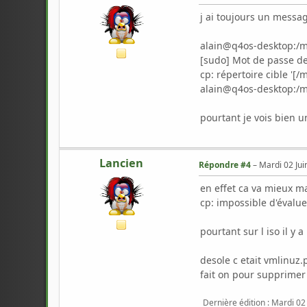
j ai toujours un messa
alain@q4os-desktop:/me
[sudo] Mot de passe de 
cp: répertoire cible '[
alain@q4os-desktop:/
pourtant je vois bien u
Lancien
Répondre #4
–
Mardi 02 Jui
en effet ca va mieux ma
cp: impossible d'évalue
pourtant sur l iso il y 
desole c etait vmlinuz.
fait on pour supprimer 
Dernière édition
: Mardi 02