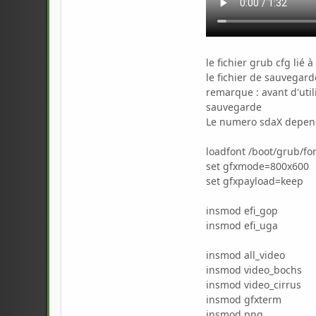
le fichier grub cfg lié 
le fichier de sauvegarde
remarque : avant d'utili
sauvegarde
Le numero sdaX depend 
loadfont /boot/grub/fo
set gfxmode=800x600
set gfxpayload=keep
insmod efi_gop
insmod efi_uga
insmod all_video
insmod video_bochs
insmod video_cirrus
insmod gfxterm
insmod png