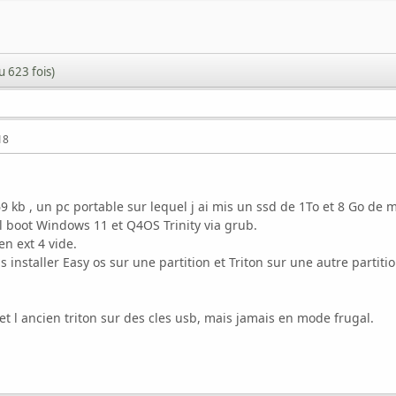
u 623 fois)
18
 69 kb , un pc portable sur lequel j ai mis un ssd de 1To et 8 Go de
l boot Windows 11 et Q4OS Trinity via grub.
en ext 4 vide.
s installer Easy os sur une partition et Triton sur une autre partit
s et l ancien triton sur des cles usb, mais jamais en mode frugal.