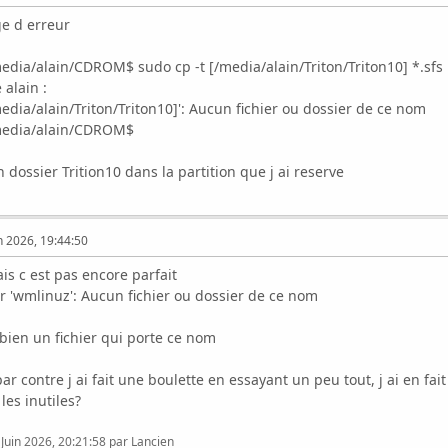
ge d erreur
dia/alain/CDROM$ sudo cp -t [/media/alain/Triton/Triton10] *.sfs 
alain :
/media/alain/Triton/Triton10]': Aucun fichier ou dossier de ce nom
media/alain/CDROM$
n dossier Trition10 dans la partition que j ai reserve
n 2026, 19:44:50
is c est pas encore parfait
r 'wmlinuz': Aucun fichier ou dossier de ce nom
a bien un fichier qui porte ce nom
par contre j ai fait une boulette en essayant un peu tout, j ai en fa
les inutiles?
 Juin 2026, 20:21:58 par Lancien