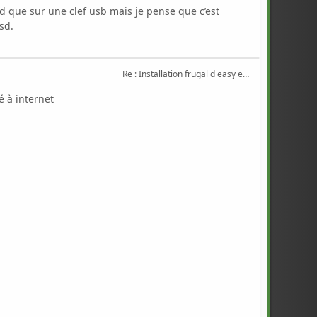
d que sur une clef usb mais je pense que c’est
sd.
Re : Installation frugal d easy et triton
é à internet