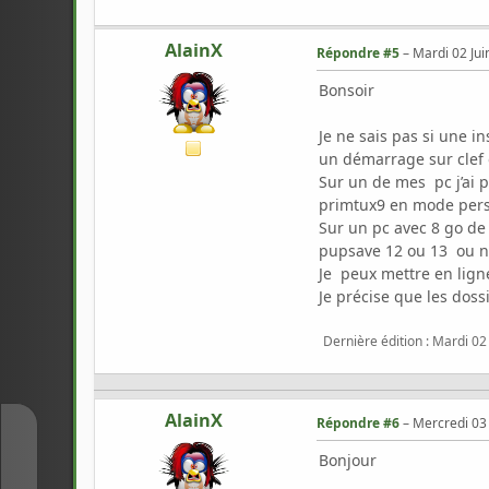
AlainX
Répondre #5
–
Mardi 02 Jui
Bonsoir
Je ne sais pas si une 
un démarrage sur clef 
Sur un de mes pc j’ai p
primtux9 en mode pers
Sur un pc avec 8 go de
pupsave 12 ou 13 ou no
Je peux mettre en lign
Je précise que les dos
Dernière édition
: Mardi 02
AlainX
Répondre #6
–
Mercredi 03 
↑
Bonjour