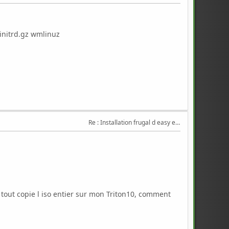
initrd.gz wmlinuz
Re : Installation frugal d easy et triton
it tout copie l iso entier sur mon Triton10, comment