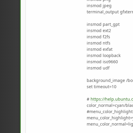
insmod jpeg
terminal_output gfxte
insmod part_gpt
insmod ext2
insmod f2fs
insmod ntfs
insmod exfat
insmod loopback
insmod iso9660
insmod udf
background_image /bo
set timeout=10
#
https://help.ubuntu
color_normal=cyan/bla
#menu_color_highlight=
menu_color_highlight=
menu_color_normal=lig