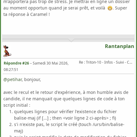
m'apportera pas trop de stress. Je mettrai en ligne un dossier
au moment opportun quand je serai prêt, et voilà
. Super
ta réponse à Caramel !
Rantanplan
Re : Triton-10 - Infos - Suivi - Corrections...
Répondre #26
–
Samedi 30 Mai 2026,
08:27:51
@petihar
, bonjour,
avec le recul et le retour d'expérience, à mon humble avis de
candide, il ne manquait que quelques lignes de code à ton
script initial :
quelques lignes pour vérifier l'existence du fichier
balise-maj (if [...] ; then <voir ligne 2 ci-après> ; fi)
s'i n'existe pas, le script le créé (touch /urs/bin/balise-
maj)