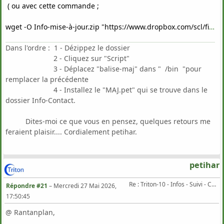
( ou avec cette commande ;
wget -O Info-mise-à-jour.zip "https://www.dropbox.com/scl/fi/k59ou0cnv5v3bk1nlyya2/Info-mise-jour.zip?rlkey=yp9sqdg7uv3a4691xa5660ep0&st=fu6aiwem&dl=0" )
Dans l'ordre : 1 - Dézippez le dossier
2 - Cliquez sur "Script"
3 - Déplacez "balise-maj" dans " /bin "pour
remplacer la précédente
4 - Installez le "MAJ.pet" qui se trouve dans le
dossier Info-Contact.
Dites-moi ce que vous en pensez, quelques retours me
feraient plaisir.... Cordialement petihar.
petihar
Re : Triton-10 - Infos - Suivi - Corrections...
Répondre #21
–
Mercredi 27 Mai 2026,
17:50:45
@ Rantanplan,