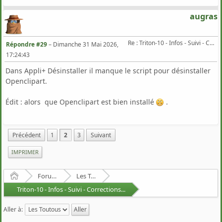
augras
Re : Triton-10 - Infos - Suivi - Corrections...
Répondre #29
–
Dimanche 31 Mai 2026,
17:24:43
Dans Appli+ Désinstaller il manque le script pour désinstaller
Openclipart.
Édit : alors que Openclipart est bien installé
.
Précédent
1
2
3
Suivant
IMPRIMER
Accueil
Forum Francophone de Puppy/Toutou Linux
Les Toutous
Triton-10 - Infos - Suivi - Corrections...
Aller à: