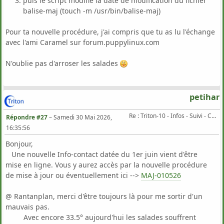
puis le script modifie la date de modification du fichier
balise-maj (touch -m /usr/bin/balise-maj)
Pour ta nouvelle procédure, j'ai compris que tu as lu l'échange
avec l'ami Caramel sur forum.puppylinux.com
N'oublie pas d'arroser les salades
petihar
Re : Triton-10 - Infos - Suivi - Corrections...
Répondre #27
–
Samedi 30 Mai 2026,
16:35:56
Bonjour,
Une nouvelle Info-contact datée du 1er juin vient d'être
mise en ligne. Vous y aurez accès par la nouvelle procédure
de mise à jour ou éventuellement ici -->
MAJ-010526
@ Rantanplan, merci d'être toujours là pour me sortir d'un
mauvais pas.
Avec encore 33.5° aujourd'hui les salades souffrent