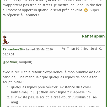
m'apportera pas trop de stress. Je mettrai en ligne un dossier
au moment opportun quand je serai prêt, et voilà
. Super
ta réponse à Caramel !
Rantanplan
Re : Triton-10 - Infos - Suivi - Corrections...
Répondre #26
–
Samedi 30 Mai 2026,
08:27:51
@petihar
, bonjour,
avec le recul et le retour d'expérience, à mon humble avis de
candide, il ne manquait que quelques lignes de code à ton
script initial :
quelques lignes pour vérifier l'existence du fichier
balise-maj (if [...] ; then <voir ligne 2 ci-après> ; fi)
s'i n'existe pas, le script le créé (touch /urs/bin/balise-
maj)