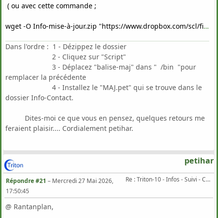
( ou avec cette commande ;
wget -O Info-mise-à-jour.zip "https://www.dropbox.com/scl/fi/k59ou0cnv5v3bk1nlyya2/Info-mise-jour.zip?rlkey=yp9sqdg7uv3a4691xa5660ep0&st=fu6aiwem&dl=0" )
Dans l'ordre : 1 - Dézippez le dossier
2 - Cliquez sur "Script"
3 - Déplacez "balise-maj" dans " /bin "pour
remplacer la précédente
4 - Installez le "MAJ.pet" qui se trouve dans le
dossier Info-Contact.
Dites-moi ce que vous en pensez, quelques retours me
feraient plaisir.... Cordialement petihar.
petihar
Re : Triton-10 - Infos - Suivi - Corrections...
Répondre #21
–
Mercredi 27 Mai 2026,
17:50:45
@ Rantanplan,