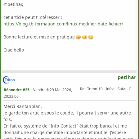
@petihar,
cet article peut t'intéresser :
https://blog.tb-formation.com/linux-modifier-date-fichier/
Bonne lecture et mise en pratique
Ciao bello
petihar
Re : Triton-10 - Infos - Suivi - Corrections...
Répondre #25
–
Vendredi 29 Mai 2026,
20:33:06
Merci Rantanplan,
Je garde ton article sous le coude, il pourrait servir une autre
fois.
En fait ce système de "Info-Contact" était trop bancal et me
donnait une charge mentale importante et inutile. J'espère
cette fois que le nouveau système va donner satisfaction et ne