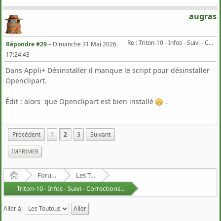
augras
Re : Triton-10 - Infos - Suivi - Corrections...
Répondre #29
–
Dimanche 31 Mai 2026,
17:24:43
Dans Appli+ Désinstaller il manque le script pour désinstaller
Openclipart.
Édit : alors que Openclipart est bien installé
.
Précédent
1
2
3
Suivant
IMPRIMER
Accueil
Forum Francophone de Puppy/Toutou Linux
Les Toutous
Triton-10 - Infos - Suivi - Corrections...
Aller à: