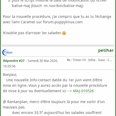
puis le script modifie la date de modification du fichier
balise-maj (touch -m /usr/bin/balise-maj)
Pour ta nouvelle procédure, j'ai compris que tu as lu l'échange
avec l'ami Caramel sur forum.puppylinux.com
N'oublie pas d'arroser les salades
petihar
Re : Triton-10 - Infos - Suivi - Corrections...
Répondre #27
–
Samedi 30 Mai 2026,
16:35:56
Bonjour,
Une nouvelle Info-contact datée du 1er juin vient d'être
mise en ligne. Vous y aurez accès par la nouvelle procédure
de mise à jour ou éventuellement ici -->
MAJ-010526
@ Rantanplan, merci d'être toujours là pour me sortir d'un
mauvais pas.
Avec encore 33.5° aujourd'hui les salades souffrent