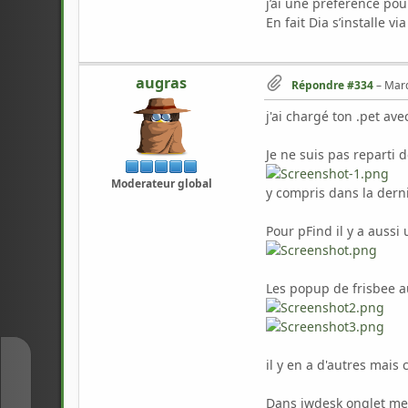
j’ai une préférence pou
En fait Dia s’installe 
augras
Répondre #334
–
Mard
j'ai chargé ton .pet av
Je ne suis pas reparti 
Moderateur global
y compris dans la derni
Pour pFind il y a aussi 
Les popup de frisbee a
il y en a d'autres mais c
↑
Dans jwdesk onglet me