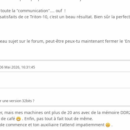
toute la "communication".... ouf !
sfaits de ce Triton-10, c'est un beau résultat. Bien sûr la perfe
 sujet sur le forum, peut-être peux-tu maintenant fermer le 'En
06 Mai 2026, 16:31:45
r une version 32bits ?
r, mais mes machines ont plus de 20 ans avec de la mémoire DDR2
e de café
. Enfin, pas tout à fait tout de même.
icole commence et ton auxiliaire t'attend impatiemment
.