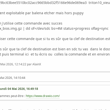
9bc63bee5510bc02acc9665bbd32f5166e96de069ea3 triton10_vieux
ment exploitable par balena etcher mais hors puppy
 j'utilise cette commande avec succes
ux_bios.img.gz | dd of=/dev/sdc bs=4M status=progress oflag=sync
iliser cette commande que si tu es sûr que ta clef de destination e
 sûr que ta clef de destination est bien en sdc tu vas dans le dos
oit puis terminal ici et tu écris ou colles la commande et en environ
 Mai 2026, 12:14:22 par AlainX
Mai 2026, 14:10:44
undi 04 Mai 2026, 16:49:18
grammes peut-être :
https://www.drawio.com/