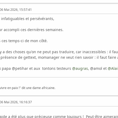
06 Mai 2026, 15:57:41
 infatiguables et persévérants,
ur accompli ces dernières semaines.
s ces temps-ci de mon côté.
 y a des choses qu'on ne peut pas traduire, car inaccessibles : il fau
présence de gettext, momanager ne veut rien savoir : il faut faire 
eux papa @petihar et aux tontons testeurs
@augras
, @amol et
@Ala
vivre en paix !" dit une dame africaine.
06 Mai 2026, 16:16:37
aide a été plus que précieuse comme toujours ! Peut-être aimerais-