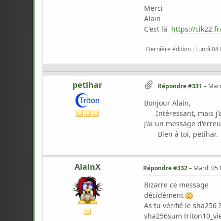
Merci
Alain
C'est là
https://cik22.fr
Dernière édition
: Lundi 04
petihar
Répondre #331
–
Mard
Bonjour Alain,
Intéressant, mais j'ai
j'ai un message d'erre
Bien à toi, petihar.
AlainX
Répondre #332
–
Mardi 05 
Bizarre ce message
décidément
As tu vérifié le sha256 
sha256sum triton10_vi