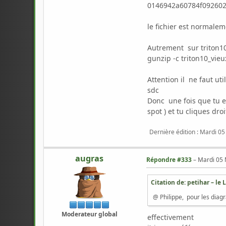
0146942a60784f092602
le fichier est normale
Autrement sur triton10
gunzip -c triton10_vie
Attention il ne faut ut
sdc
Donc une fois que tu es
spot ) et tu cliques dr
Dernière édition
: Mardi 05
augras
Répondre #333
–
Mardi 05 
Citation de: petihar – le
L
@ Philippe, pour les dia
Moderateur global
effectivement