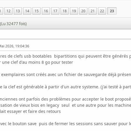
1
12
13
14
15
16
17
18
19
20
21
22
23
.
(Lu 32477 fois)
Mai 2026, 19:04:36
aires de clefs usb bootables bipartitions qui peuvent être générés 
ser une clef d'au moins 8 go pour tester
s exemplaires sont créés avec un fichier de sauvegarde déjà présent
e la clef est générable à partir d'un autre systeme. (j'ai testé à pa
iennes ont parfois des problèmes pour accepter le boot proposé p
isation de vieux bios en legacy seul et une autre pour les machine
lait essayer et faire des retours
avec le bouton save puis de fermer les sessions sans sauver pour l