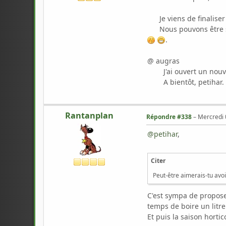
Je viens de finaliser 
Nous pouvons être sati
.
@ augras
J'ai ouvert un nouveau
A bientôt, petihar.
Rantanplan
Répondre #338
–
Mercredi 
@petihar
,
Citer
Peut-être aimerais-tu avoi
C'est sympa de propose
temps de boire un litr
Et puis la saison hort