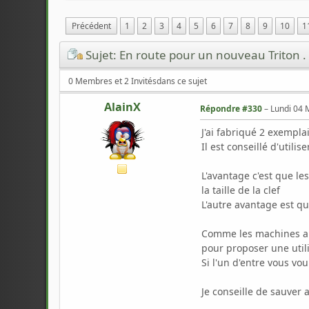
Précédent
1
2
3
4
5
6
7
8
9
10
1
Sujet: En route pour un nouveau Triton 
0 Membres et 2 Invitésdans ce sujet
AlainX
Répondre #330
–
Lundi 04 
J'ai fabriqué 2 exempl
Il est conseillé d'utili
L'avantage c'est que le
la taille de la clef
L'autre avantage est qu
Comme les machines anc
pour proposer une util
Si l'un d'entre vous vou
Je conseille de sauver 