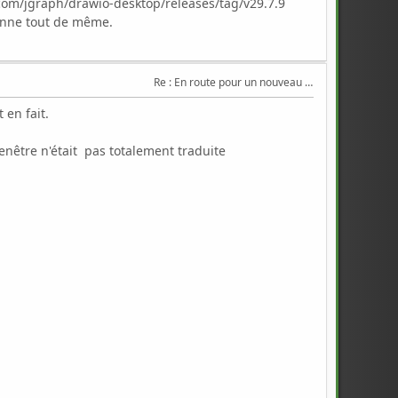
hub.com/jgraph/drawio-desktop/releases/tag/v29.7.9
tionne tout de même.
Re : En route pour un nouveau Triton .
 en fait.
fenêtre n'était pas totalement traduite