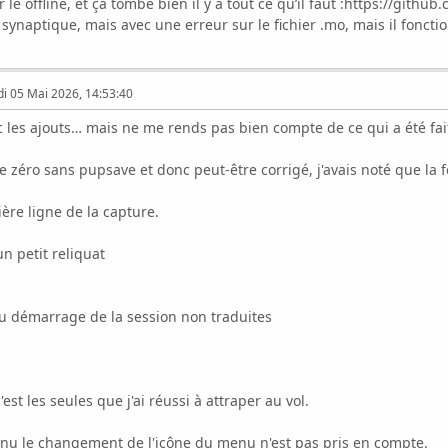
r le offline, et ça tombe bien il y a tout ce qu’il faut :https://git
via synaptique, mais avec une erreur sur le fichier .mo, mais il fonc
i 05 Mai 2026, 14:53:40
ec les ajouts… mais ne me rends pas bien compte de ce qui a été fait
de zéro sans pupsave et donc peut-être corrigé, j'avais noté que la 
ère ligne de la capture.
un petit reliquat
u démarrage de la session non traduites
'est les seules que j'ai réussi à attraper au vol.
nu le changement de l'icône du menu n'est pas pris en compte.