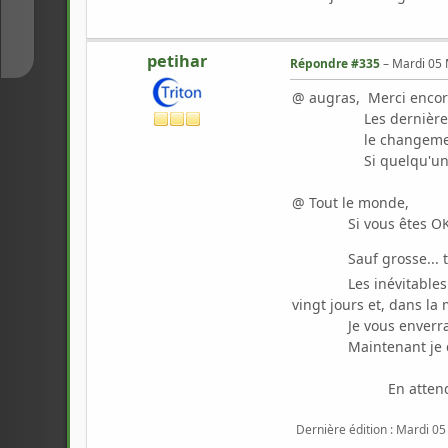
↓
petihar
Répondre #335
–
Mardi 05 
@ augras, Merci encore
Les dernières correc
le changement d'icô
Si quelqu'un veut s'y
@ Tout le monde,
Si vous êtes OK 
Sauf grosse... très 
Les inévitables défaut
vingt jours et, dans la
Je vous enverrai très
Maintenant je dois
En attendant, bon
Dernière édition
: Mardi 05